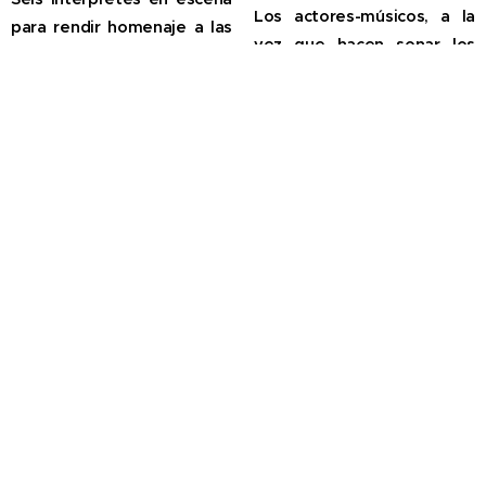
Los actores-músicos, a la
para rendir homenaje a las
vez que hacen sonar los
mujeres de las sociedad
más variados instrumentos
tradicional. Coros de voces,
populares, hacen bailar y
bailes, juegos infantiles y
hablar a los títeres
multitud de instrumentos
siguiendo diferentes
unidos a preciosas
técnicas, de honda
imágenes de mujeres de
raigambre unas y de nueva
ayer y de anteayer, junto a
invención otras.
a textos poéticos y
reivindicativos, para narrar
la vida de nuestras
antecesoras,