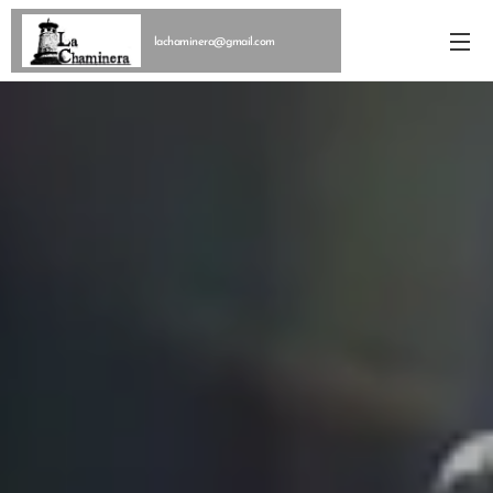
lachaminera@gmail.com
625164416 164416